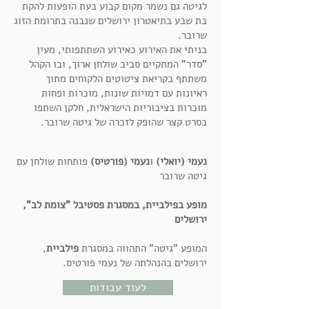
לגיטה גם נשמר מקום קבוע בעת הופעות להקת
בת שבע בתיאטרון ירושלים שנבנה בתרומת הזוג
שרובר.
בניתי את האירוע כאירוע השתתפותי, מעין
"סדר" המתקיים סביב שולחן ארוך, ובו הקהל
משתתף בקריאת ציטוטים הלקוחים מתוך
ראיונות עם דמויות שונות, מוכרות ופחות
מוכרות בציבוריות הישראלית, חלקן השתפו
בסרט קצר שהופק לזכרה של גיטה שרובר.
נעמי (יואלי)
ו
נעמי (פורטיס)
פותחות שולחן עם
גיטה שרובר
מופע בפילביית, במסגרת פסטיבל "צומת לב",
ירושלים
המופע "גיטה" התהווה במסגרת
פילביית
,
ירושלים בהנהלתה של נעמי פורטיס.
לעוד עבודות