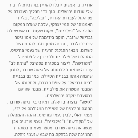
אודיו, בו אנשים יוכלו להאזין באוזניות לדיבור
שלי אודות ירושלים. תוך כדי תהליך העבודה על
פס הקול לעבודת האודיו, "ובליבה", בליווי
האמנותי של תמי יצחקי, עלתה שאלת המקום
הפיזי של "פילביית", מקום שעומד בראש טיילת
גבריאל שרובר, הוקם ביוזמתה של אמו גיטה
שרובר ולזכרו, ונבנה מתוך חזון להוות גשר
לשלום. מכאן התגלגל הרעיון של נעמי פורטיס,
המנהלת של פילביית ולפני כן של פסטיבל
"מקודשת", ליצור במסגרת פסטיבל "צומת לב"
עבודה שתיוחד לדמותה של גיטה שרובר, לחזון
שהנחה אותה בבניית הטיילת כמו גם בבניית
"בית גבריאל" על שפת הכנרת, ולמקומו של
המבנה המשרת את פילביית, מבנה שהוקם
כמסעדת יוקרה ירושלמית.
"
גיטה"
נוצרה כדיאלוג דמיוני בין גיטה שרובר,
ההוגה והיזמית של הטיילת המגולמת על ידי,
נעמי יואלי, לבין נעמי פורטיס, ההוגה והמנהלת
של "מקודשת" ו"פילביית". נעמי פורטיס אכן
פגשה את גיטה שרובר מספר פעמים במסגרת
התמיכה שלה בלהקת בת שבע שנעמי ניהלה.