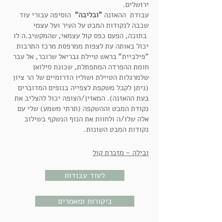
ירושלים.
עבודת ההאזנה
"ובליבה"
הוסיפה עבורי עוד
שכבה לנקודות המבט על העיר ועל עצמי
בתוכה, הפעם כפס קול עצמאי, שהמקשיב.ה לו
יכול באותה עת לצפות ממרפסת מרכז התרבות
"פילביית" בראש טיילת גבריאל שרובר, אל עבר
חומת ההפרדה המתפתלת, שכונת סילואן
שלמרגלות הטיילת ושוליו הדרומיים של הר ציון
(ניתן לקבל משקפת לצפייה בנופים המדוברים
בעת ההאזנה). המאזין/הצופה יכול להצליב את
נקודת המבט וההשקפה (תרתי משמע) שלי עם
אלה שלו/ה ולחוות את הנוף הנשקף בשילוב
נקודות המבט השונות.
ובילה - מזכרת קול
לעוד עבודות
ביקורות ומאמרים