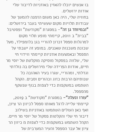
בו אנשים יוכלו להאזין באוזניות לדיבור שלי
אודות ירושלים.
בחוויה שלי, היה כאן משום הזמנה להמשך של
עבודות תלויות מקום שעשיתי בעבר בירושלים:
"ובמיוחד גן זה"
- במסגרת "מקודשת" ופסטיבל
"בבית" ב 2011, קיימתי מופע תלוי מקום
למרגלות ספסל זכרון להוריי בגן בלומפילד, מעל
שכונת משכנות שאננים. במופע זה ישבתי על
הספסל ובאמצעות אוזניות קיימתי ווידוי חי
שלי, שלווה בפסקול מוסיקה מוקלטת של יוסי מר
חיים, אודות הפרידה שלי מירושלים בה נולדתי
וגדלתי, ומהוריי, שגרו בעיר האהובה כל
שנותיהם הרבות כזוג וכהורים וסבים. הקהל
השתמש במשקפות כדי לצפות בנוף שנשקף
מהספסל.
"עורו ונעלה"-
במסגרת "מקודשת" ב 2019,
קיימתי עלייה לרגל מאותו ספסל לכיוון הר ציון,
ואף כאן העולים השתמשו באוזניות בשילוב
דיבור חי שלי והקלטות פסקול של יוסי מר חיים.
הקהל השתמש במשקפות כדי לצפות מ כיוון הר
ציון אל עבר הספסל והעיר המערבית של