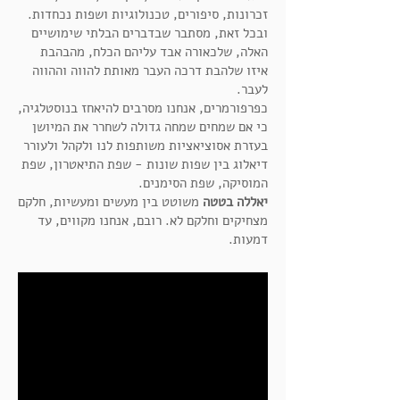
זכרונות, סיפורים, טכנולוגיות ושפות נכחדות.
ובכל זאת, מסתבר שבדברים הבלתי שימושיים
האלה, שלכאורה אבד עליהם הכלח, מהבהבת
איזו שלהבת דרכה העבר מאותת להווה וההווה
לעבר.
כפרפורמרים, אנחנו מסרבים להיאחז בנוסטלגיה,
כי אם שמחים שמחה גדולה לשחרר את המיושן
בעזרת אסוציאציות משותפות לנו ולקהל ולעורר
דיאלוג בין שפות שונות - שפת התיאטרון, שפת
המוסיקה, שפת הסימנים.
יאללה בטטה
משוטט בין מעשים ומעשיות, חלקם
מצחיקים וחלקם לא. רובם, אנחנו מקווים, עד
דמעות.