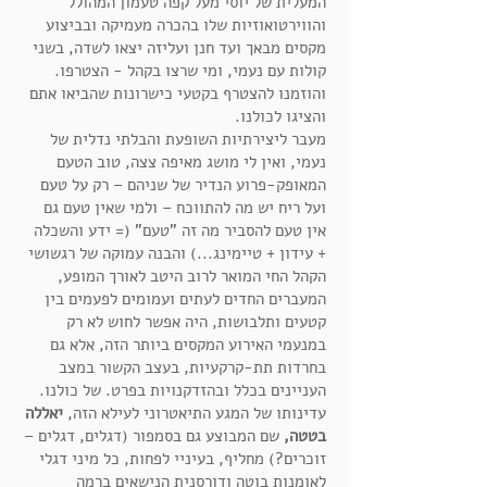
המעלית של יוסי מעל קפה טעמון המהולל
והווירטואוזיות שלו בהכרה מעמיקה ובביצוע
מקסים מבאך ועד חנן ועליזה יצאו לשדה, בשני
קולות עם נעמי, ומי שרצו בקהל - הצטרפו.
והוזמנו להצטרף בקטעי כישרונות שהביאו אתם
והציגו לכולנו.
מעבר ליצירתיות השופעת והבלתי נדלית של
נעמי, ואין לי מושג מאיפה צצה, טוב הטעם
המאופק-פרוע הנדיר של שניהם – רק על טעם
ועל ריח יש מה להתווכח – ולמי שאין טעם גם
אין טעם להסביר מה זה "טעם" (= ידע והשכלה
+ עידון + טיימינג...) והבנה עמוקה של רגשושי
הקהל החי המואר לרוב היטב לאורך המופע,
המעברים החדים לעתים ועמומים לפעמים בין
קטעים ותלבושות, היה אפשר לחוש לא רק
במנעמי האירוע המקסים ביותר הזה, אלא גם
בחרדות תת-קרקעיות, בעצב הקשור במצב
העניינים בכלל ובהזדקנויות בפרט. של כולנו.
עדינותו של המגע התיאטרוני לעילא הזה,
יאללה
בטטה,
שם
המבוצע גם בסמפור (דגלים, דגלים –
זוכרים?) מחליף, בעיניי לפחות, כל מיני דגלי
לאומנות בוטה ודורסנית הנישאים ברמה