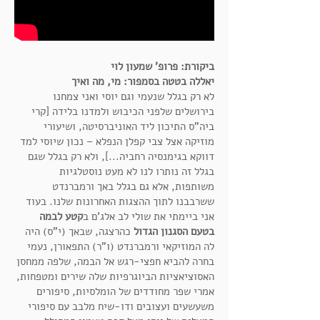
ביקורת: פרופ' שמעון לוי
יאללה בטטה בסמפור: מי, מה ואיך
לא רק בגלל שנעמי וגם יוסי ואני צמחנו
בירושלים שלפני הכיבוש ולמדנו בלידה [קרי
ביה"ס התיכון ליד האוניברסיטה, ושיעורי
מוזיקה אצל צבי קפלן הנפלא – נכון שיוסי למד
דווקא בגימנסיה רחביה...], ולא רק בגלל שגם
בגלל זה נותרו לנו לא מעט נוסטלגיות
משותפות, אלא גם בגלל באך ורמברנדט
ששרבבנו לתוך ההצגות האחרונות שלנו. בעוד
אני ביימתי את שולי לב אלג'ם ב
קטע לבמה
בטעם הסגנון הגדול
כהרצגה, שבאך (י"ס) היה
לה המוזיקאי ורמברנדט (ו"ר) התפאורן, נעמי
בחרה להביא חפצי-רגש אל הבמה, שלפה ממחסן
האסוציאציות הביוגרפיות שלה שירים ומטפחות,
אמרי שפר מחודדים של הומלסיות, סיפורים
משעשעים ועצובים ודו-שיח מלבב עם סיפורי