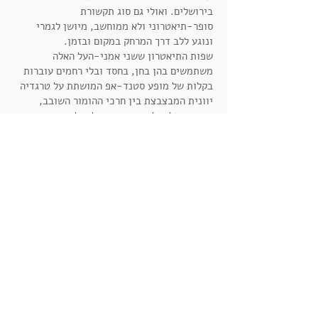
בירושלים. ואולי גם סוג תקשורת
סופר-תיאטרוני ולא ממוחשב, מיושן לגמרי
ונוגע ללב דרך המרחק במקום ובזמן.
שפות התיאטרון ששני אמני-העל האלה
משתמשים בהן בחן, בחסד ובלי רחמים עוברות
בקלות של מופע סטנד-אפ המושתת על טרגדיה
יוונית המבצבצת בין חרכי ההומור השובב,
הטבעי, הלא-לוחץ. בעידן של אולי כבר
פוסט-קורונה, עדיין עמוק בתוך אוקראינה, עוד
צרות משלנו לא חסרות, והנה העדה
האומנם-אליטיסטית המתמעטת והולכת חגגה לה
ערב של תיאטרון כמעט-קהילתי באמת במין
יחד. גם לקראת משבר האקלים ששוב איננו
לפנינו אלא אנחנו בתוכו נפלא לחוות
אינטימיות, רעות, קרבה פיזית ונפשית עם
ישראליות נדיבה, מצחיקה ותרפויטית.
נעמי יואלי
ו
יוסי מר חיים
פיתוח רעיונות:
דניאל כהן-לוי
| עיצוב תאורה:
אורי רובינשטיין
| עיצוב סאונד:
גידו מר חיים
|
ליווי חזותי:
מאי אלון
| מסיכה:
אריקה ספיר
|